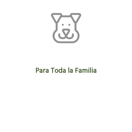
Para Toda la Familia
Nuestras instalaciones Pet-friendly te permiten
disfrutar de paseos relajantes por la ciudad con
tu mascota. Descubre parques cercanos y
rincones especiales que harán que tu estancia
sea aún más especial.