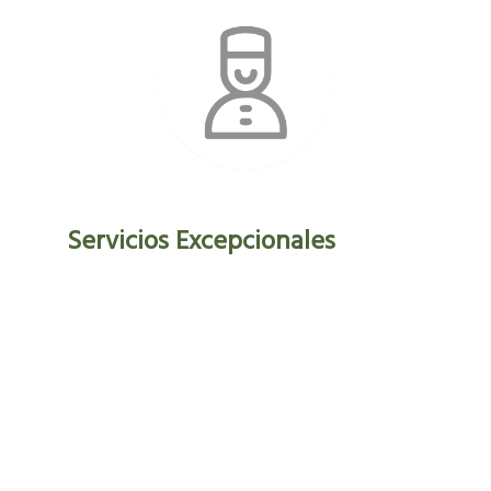
Servicios Excepcionales
En Apartamentos Élite, nos enorgullecemos de
ofrecer una amplia gama de servicios para
hacer tu estancia aún más cómoda. Desde
cocinas totalmente equipadas hasta terrazas
privadas y acceso a información turística,
estamos aquí para satisfacer tus necesidades.