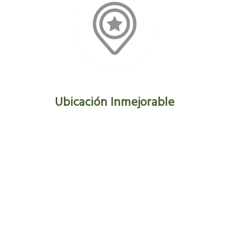
Ubicación Inmejorable
Nuestros apartamentos están
estratégicamente ubicados para que puedas
explorar Mérida de manera cómoda y
conveniente. Desde los icónicos restos romanos
hasta las boutiques y comercios locales, todo
está a pocos pasos de distancia.