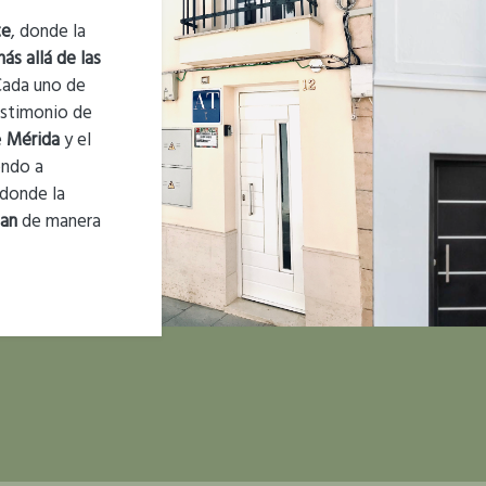
te
, donde la
ás allá de las
Cada uno de
estimonio de
e
Mérida
y el
endo a
 donde la
zan
de manera