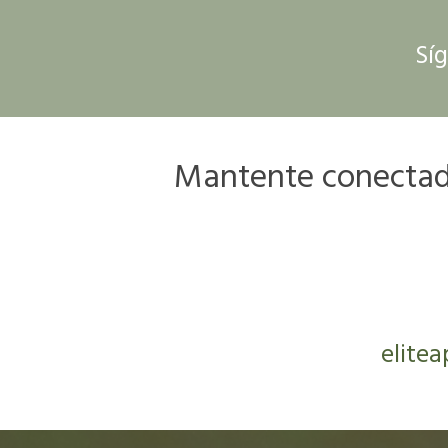
Síg
Mantente conectado
elite