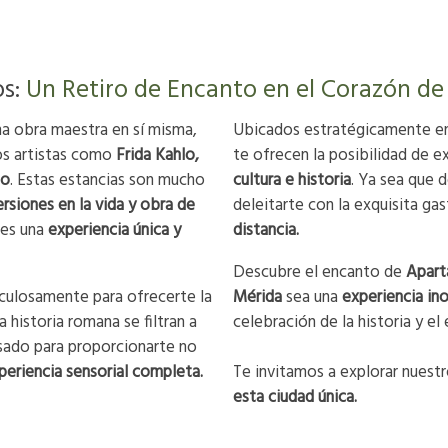
os:
Un Retiro de Encanto en el Corazón de
a obra maestra en sí misma,
Ubicados estratégicamente en
os artistas como
Frida Kahlo,
te ofrecen la posibilidad de ex
so
. Estas estancias son mucho
cultura e historia
. Ya sea que 
rsiones en la vida y obra de
deleitarte con la exquisita ga
des una
experiencia única y
distancia.
Descubre el encanto de
Apart
culosamente para ofrecerte la
Mérida
sea una
experiencia ino
a historia romana se filtran a
celebración de la historia y el 
nsado para proporcionarte no
periencia sensorial completa.
Te invitamos a explorar nuest
esta ciudad única.