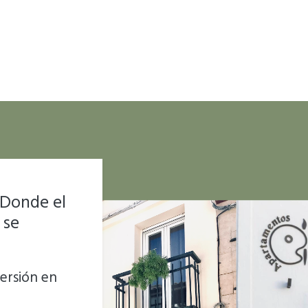
 Donde el
 se
ersión en